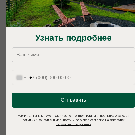
Узнать подробнее
LATO-76 PLUS
Панорамные окна | Банный чан | Сауна
10 900
р.
14 900
р.
+7
Отправить
Нажимая на кнопку отправки заполненной формы, я принимаю условия
политики конфиденциальности
и даю свое
согласие на обработку
персональных данных