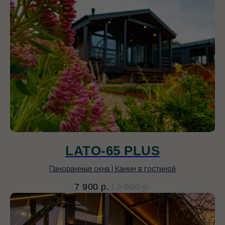
1 дом
Московская область, Дмитровский
городской округ, ул. Коттеджный
поселок Смарт Хилл, д. 6/13
LATO-65 PLUS
2 дома
Панорамные окна | Камин в гостиной
Ленинградская область,
Выборгский, пос.
7 900
р.
12 900
р.
Климово, ул. Климово, д.
11