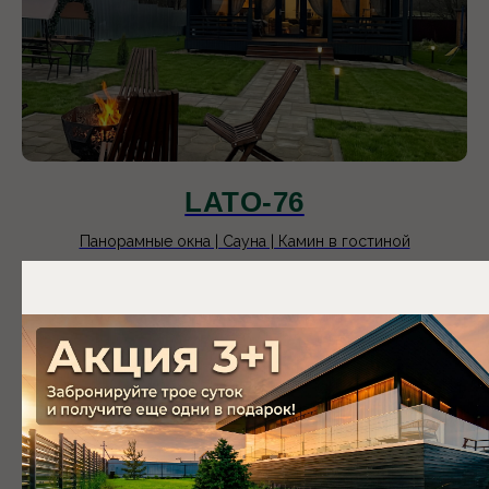
Московская область,
ступинский городской округ,
Коттеджный поселок PAnorama
river
LATO-76
Панорамные окна | Сауна | Камин в гостиной
10 900
р.
14 900
р.