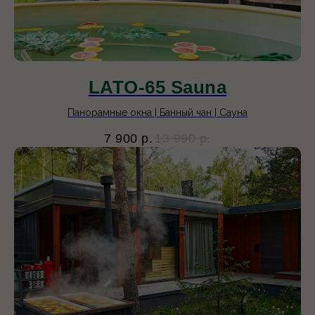
LATO-65 Sauna
Панорамные окна | Банный чан | Сауна
7 900
р.
13 990
р.