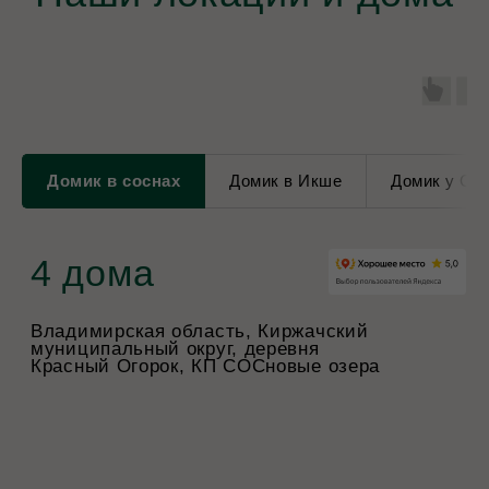
Домик в соснах
Домик в Икше
Домик у Со