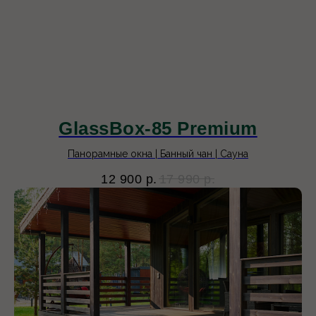
GlassBox-85 Premium
Панорамные окна | Банный чан | Сауна
12 900
р.
17 990
р.
7домов
Московская область, Дмитровский
городской округ, с. Игнатово,
коттеджный поселок Игнатово