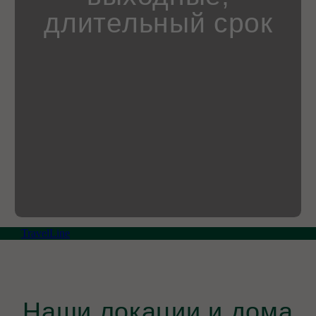
Наши локации и дома
TravelLine
4 дома
Владимирская область, Киржачский
муниципальный округ, деревня
Красный Огорок, КП СОСновые озера