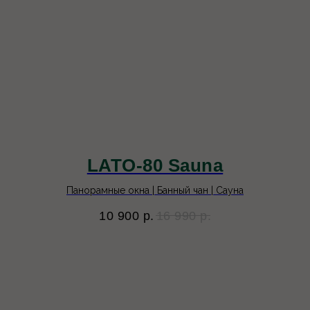
LATO-80 Sauna
Панорамные окна | Банный чан | Сауна
10 900
р.
16 990
р.