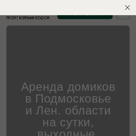
Забронировать
Аренда домиков
в Подмосковье
и Лен. области
на сутки,
выходные,
длительный срок