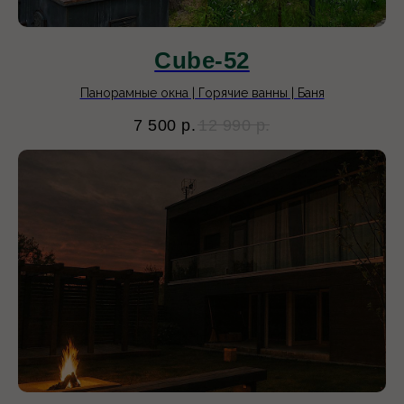
Cube-52
Панорамные окна | Горячие ванны | Баня
7 500
р.
12 990
р.