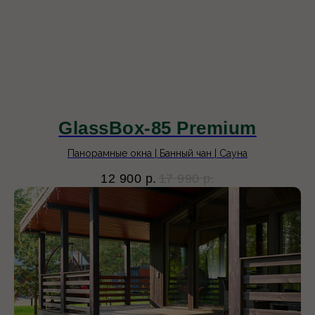
GlassBox-85 Premium
Панорамные окна | Банный чан | Сауна
12 900
р.
17 990
р.
7домов
Московская область, Дмитровский
городской округ, с. Игнатово,
коттеджный поселок Игнатово