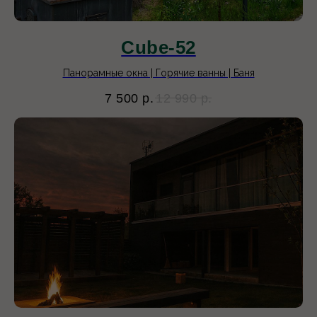
Cube-52
Панорамные окна | Горячие ванны | Баня
7 500
р.
12 990
р.