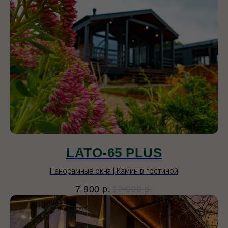
1 дом
Московская область, Дмитровский
городской округ, ул. Коттеджный
поселок Смарт Хилл, д. 6/13
LATO-65 PLUS
2 дома
Панорамные окна | Камин в гостиной
Ленинградская область,
Выборгский, пос.
7 900
р.
12 900
р.
Климово, ул. Климово, д.
11