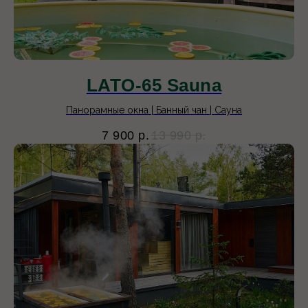
LATO-65 Sauna
Панорамные окна | Банный чан | Сауна
7 900
р.
13 990
р.