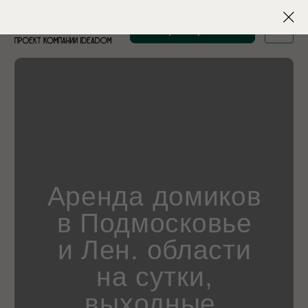
Забронировать
Аренда домиков
в Подмосковье
и Лен. области
на сутки,
выходные,
длительный срок