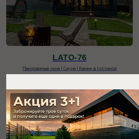
Московская область,
ступинский городской округ,
Коттеджный поселок PAnorama
river
LATO-76
Панорамные окна | Сауна | Камин в гостиной
10 900
р.
14 900
р.