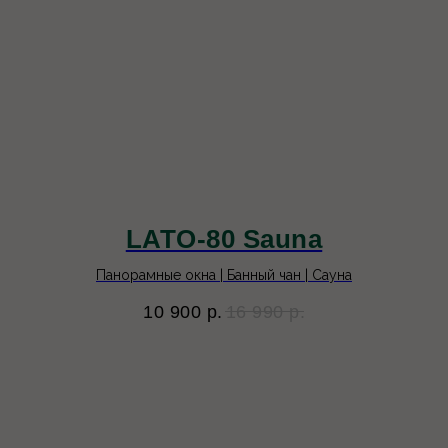
LATO-80 Sauna
Панорамные окна | Банный чан | Сауна
10 900
р.
16 990
р.