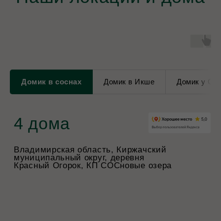
Домик в соснах
Домик в Икше
Домик у Со