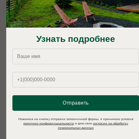
Узнать подробнее
LATO-76 PLUS
Панорамные окна | Банный чан | Сауна
10 900
р.
14 900
р.
Отправить
Нажимая на кнопку отправки заполненной формы, я принимаю условия
политики конфиденциальности
и даю свое
согласие на обработку
персональных данных