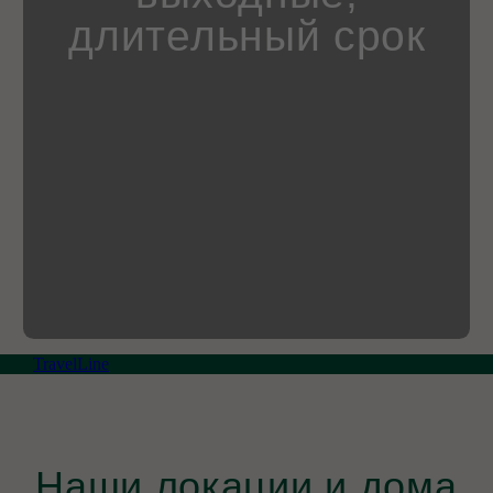
Наши локации и дома
TravelLine
4 дома
Владимирская область, Киржачский
муниципальный округ, деревня
Красный Огорок, КП СОСновые озера