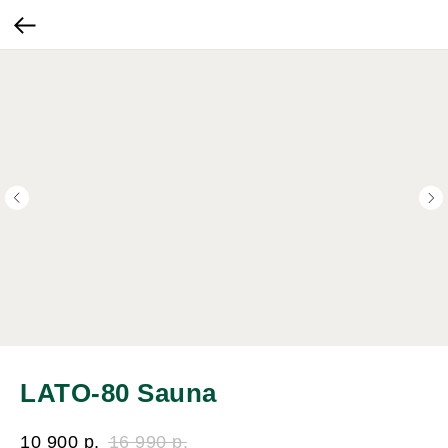
LATO-80 Sauna
10 900
р.
16 990
р.