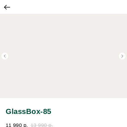
GlassBox-85
11 990
р.
13 990
р.