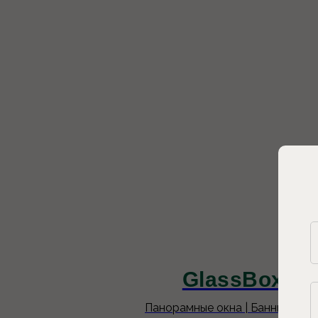
GlassBox-65
Панорамные окна | Банный чан 