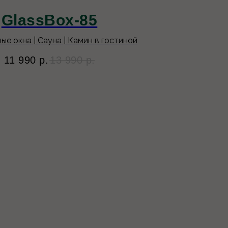
GlassBox-85
е окна | Сауна | Камин в гостиной
11 990
р.
13 990
р.