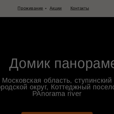
Проживание
Акции
Контакты
Домик панораме
ковская область, ступинский
ской округ, Коттеджный поселок
PAnorama river
Выбрать и забронировать дом