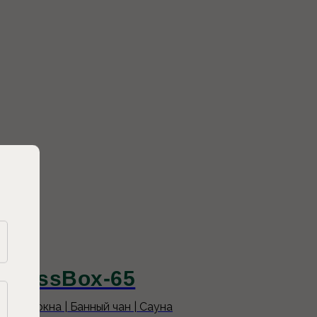
GlassBox-65
мные окна | Банный чан | Сауна