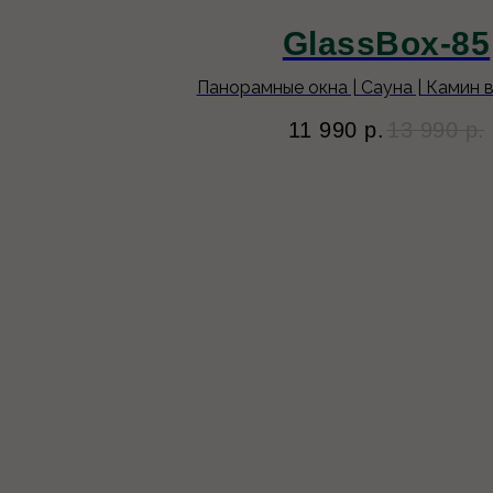
GlassBox-85
Панорамные окна | Сауна | Камин 
11 990
р.
13 990
р.