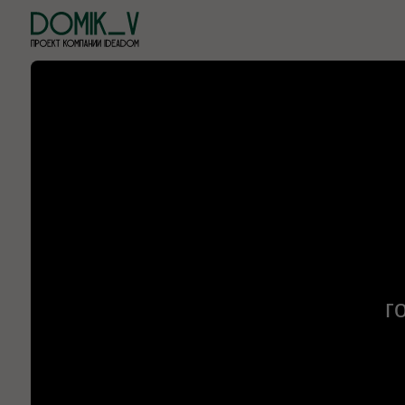
Мос
город